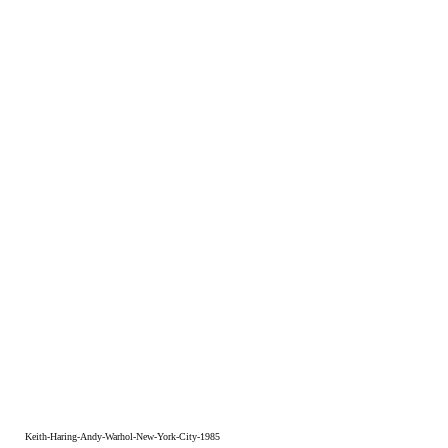
Keith-Haring-Andy-Warhol-New-York-City-1985