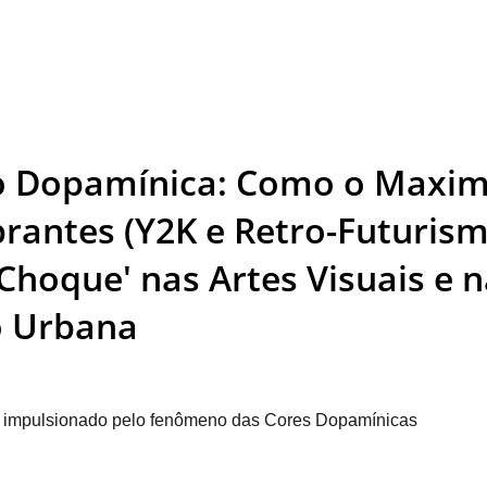
Home
Quadros Personali
o Dopamínica: Como o Maxim
brantes (Y2K e Retro-Futurism
hoque' nas Artes Visuais e n
o Urbana