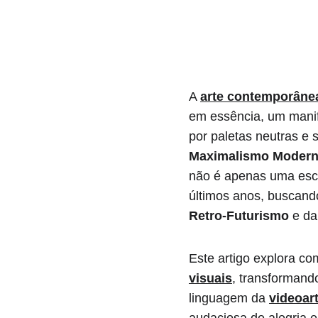
A 
arte contemporâne
em essência, um manif
por paletas neutras e 
Maximalismo Moder
não é apenas uma esco
últimos anos, buscando
Retro-Futurismo
 e da
Este artigo explora co
visuais
, transformand
linguagem da 
videoar