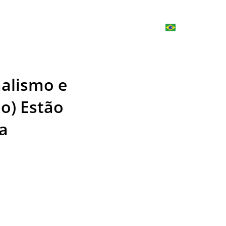
zados
Portfólio
Projetos
Blog
alismo e 
o) Estão 
a 