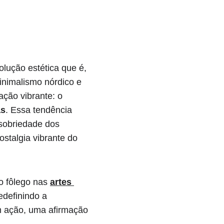
lução estética que é, 
nimalismo nórdico e 
ação vibrante: o 
as
. Essa tendência 
sobriedade dos 
stalgia vibrante do 
o fôlego nas 
artes 
definindo a 
m ação, uma afirmação 