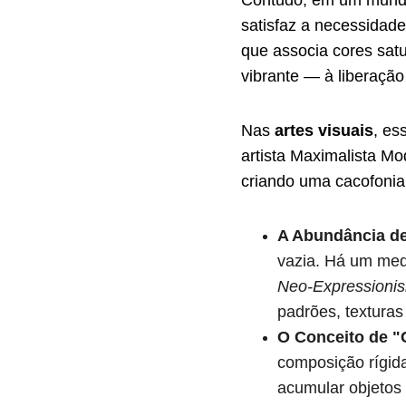
Contudo, em um mundo 
satisfaz a necessidad
que associa cores satu
vibrante — à liberaçã
Nas 
artes visuais
, es
artista Maximalista Mo
criando uma cacofonia 
A Abundância d
vazia. Há um med
Neo-Expressioni
padrões, texturas
O Conceito de "
composição rígid
acumular objetos 