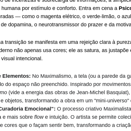
de incertezas e sobrecarga de informações, a simplic
e humana por estímulo e conforto. Entra em cena a 
Psic
radas — como o magenta elétrico, o verde-limão, o azul-
o de dopamina, o neurotransmissor do prazer e da motiv
sa transição se manifesta em uma rejeição clara à pure
derno não apenas usa cores; ele as satura, as justapõe 
visual intencional.
e Elementos:
 No Maximalismo, a tela (ou a parede da ga
o do espaço não preenchido. Inspirado por movimentos
smo
 (vide a energia das obras de Jean-Michel Basquiat), 
 e objetos, transformando a obra em um "mini-universo"
Curadoria Emocional":
 O processo criativo Maximalist
a e mais sobre 
flow
 e intuição. O artista se permite colec
e cores que o façam sentir bem, transformando a criaç