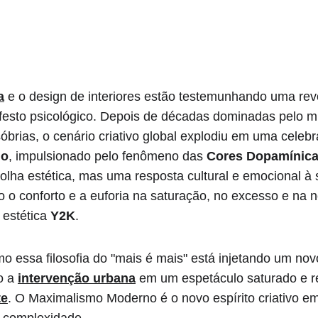
a
 e o design de interiores estão testemunhando uma revo
esto psicológico. Depois de décadas dominadas pelo mi
sóbrias, o cenário criativo global explodiu em uma celebr
no
, impulsionado pelo fenômeno das 
Cores Dopamínic
lha estética, mas uma resposta cultural e emocional à 
 o conforto e a euforia na saturação, no excesso e na no
 estética 
Y2K
.
mo essa filosofia do "mais é mais" está injetando um nov
o a 
intervenção urbana
 em um espetáculo saturado e re
te
. O Maximalismo Moderno é o novo espírito criativo e