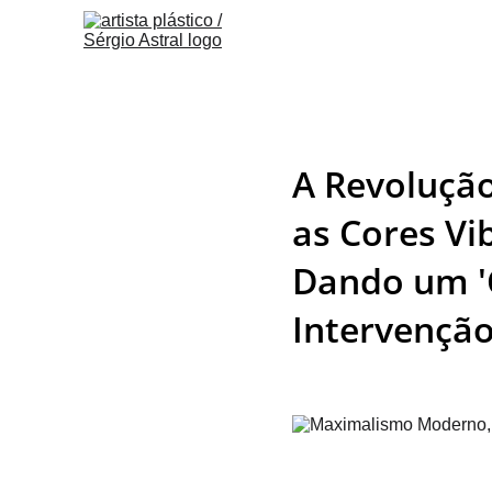
A Revoluçã
as Cores Vi
Dando um 'C
Intervençã