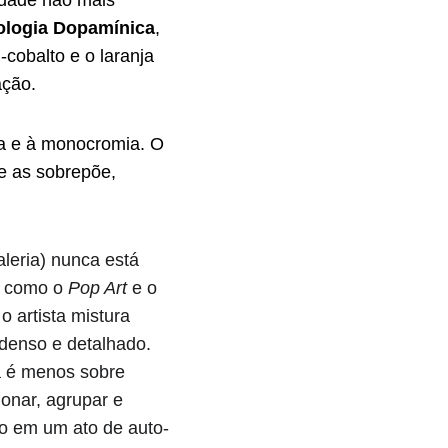
idade não mais 
ologia Dopamínica
, 
cobalto e o laranja 
ação.
za e à monocromia. O 
e as sobrepõe, 
leria) nunca está 
 como o 
Pop Art
 e o 
o artista mistura 
 denso e detalhado.
a é menos sobre 
ionar, agrupar e 
ão em um ato de auto-